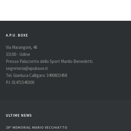
A.P.U. BOXE
Via Marangoni, 46
33100 - Udine
Presso Palazzetto dello Sport Manlio Benedetti.
segreteria@apuboxe.it
Tel. Gianluca Calligaro: 3490833458
P.I. 01471540300
ULTIME NEWS
29° MEMORIAL MARIO VECCHIATTO